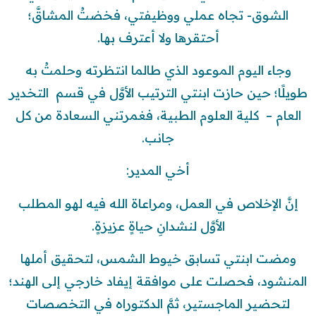
الشوق- تجاه عملي ووظيفتي، فخضتُ المشاقَّ؛
أحتقرها ولا أعترف بها.
وجاء اليوم الموعود الذي طالما انتظرته وحلمتُ به
طويلًا؛ حين حازت ابنتي الترتيب الأوَّل في قسم التخدير
العام – كلية العلوم الطبية، فغمرتني السعادة من كل
جانب.
أخي المدير:
إنَّ الإخلاص في العمل، ومراعاة الله فيه لهو المطلب
الأوَّل لنشدانِ حياةٍ عزيزةٍ.
ومضت ابنتي تسابق خيوط الشمس، لتحقيق أملها
المنشود، فحصلت على موافقة إيفاد خارجي إلى الهند؛
لتحضير الماجستير، ثمَّ الدكتوراه في التخصصات