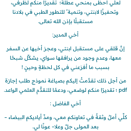
لعلِّي أحظى بمنحي عطلةً؛ تقديرًا منكم لظرفي،
وتحفيزًا لابنتي، وتنمية ً للتطور الطبي في بلادنا
مستقبلًا بإذن الله تعالى.
أخي المدير:
إنَّ قلقي على مستقبل ابنتي، وعجز أخيها عن السفر
معها، وعدم وجود من يرافقها سواي، يشكِّل شبحًا
بسبب ما أفزعني في كل لحظةٍ وحينٍ !
من أجل ذلك تقدَّمتُ إليكم بصياغة نموذج طلب إجازة
pdf ؛ تقديرًا منكم لوضعي، ودعمًا للتقدُّم العلمي الواعد.
أخي الفاضل :
كلِّي أملٌ وثقةٌ في تعاونكم معي، ومدِّ أياديكم البيضاء –
بعد المولى جلَّ وعلا– عونًا لي.