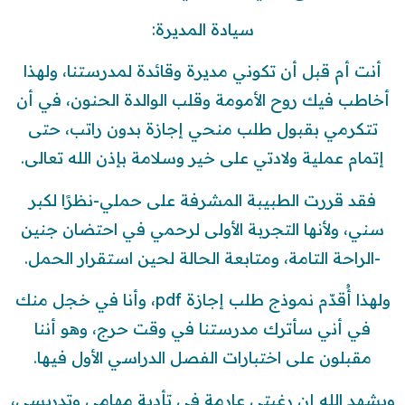
سيادة المديرة:
أنت أم قبل أن تكوني مديرة وقائدة لمدرستنا، ولهذا
أخاطب فيك روح الأمومة وقلب الوالدة الحنون، في أن
تتكرمي بقبول طلب منحي إجازة بدون راتب، حتى
إتمام عملية ولادتي على خير وسلامة بإذن الله تعالى.
فقد قررت الطبيبة المشرفة على حملي-نظرًا لكبر
سني، ولأنها التجربة الأولى لرحمي في احتضان جنين
-الراحة التامة، ومتابعة الحالة لحين استقرار الحمل.
ولهذا أُقدّم نموذج طلب إجازة pdf، وأنا في خجل منك
في أني سأترك مدرستنا في وقت حرج، وهو أننا
مقبلون على اختبارات الفصل الدراسي الأول فيها.
ويشهد الله إن رغبتي عارمة في تأدية مهامي وتدريسي،