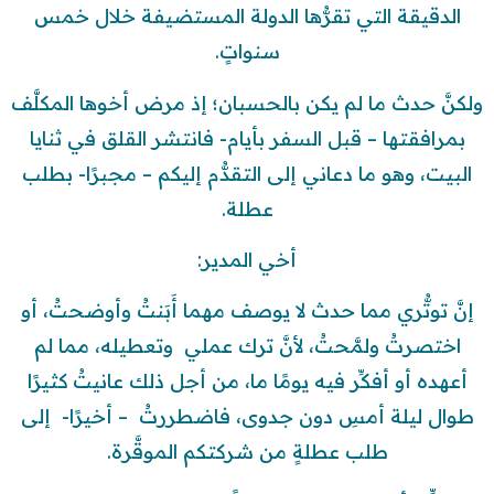
الدقيقة التي تقرُّها الدولة المستضيفة خلال خمس
سنواتٍ.
ولكنَّ حدث ما لم يكن بالحسبان؛ إذ مرض أخوها المكلَّف
بمرافقتها – قبل السفر بأيام- فانتشر القلق في ثنايا
البيت، وهو ما دعاني إلى التقدُّم إليكم – مجبرًا- بطلب
عطلة.
أخي المدير:
إنَّ توتُّري مما حدث لا يوصف مهما أَبَنتُ وأوضحتُ، أو
اختصرتُ ولمَّحتُ، لأنَّ ترك عملي وتعطيله، مما لم
أعهده أو أفكِّر فيه يومًا ما، من أجل ذلك عانيتُ كثيرًا
طوال ليلة أمسِ دون جدوى، فاضطررتُ – أخيرًا- إلى
طلب عطلةٍ من شركتكم الموقَّرة.