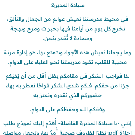
سيادة المديرة:
في محيط مدرستنا نعيش عوالم من الجمال والتألق،
نخرج كل يوم من أيامنا فيها بخبرات ومرح وبهجة
وسعادة لا تُقدر بثمن.
وما يجعلنا نعيش هذه الأجواء ونتمتع بها، هو إدارة مرنة
محببة للقلب، تقود مدرستنا نحو العلياء على الدوام.
لذا فواجب الشكر في مقامكم يظل أقل من أن يَفيَكم
جزءًا من حقكم، فلكم شذى الشكر فواحًا نعطر به بهاء
حضوركم الذي نقدره ونعتز به
وفقكم الله وحفظكم على الدوام.
إنني -يا سيادة المديرة الفاضلة- أُقدّم إليك نموذج طلب
إجازة pdf؛ نظرًا لظروف صحية أُمرُّ بها، وتجعل مواصلة