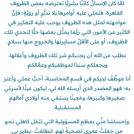
لمَّا كان الإنسانُ كائنًا بشريًّا تعترضه بعض الظروف
القاهرة، فتملي عليه أوامرها بلا تدبُّرٍ أو رويًّةٍ؛ فإنَّ
مواجهته لمثل هذه الظروف يوجب عليه التفكير في
الكثير من الأمور، التي ربَّما يمثِّل بعضها حلًّا لتحدي تلك
الظروف، أو على الأقلِّ مسايرتها والخروج منها بسلامٍ.
نطلب من الله أن يجنبكم شر تلك الظروف وأغلالها،
ويجعلكم سندًا لموظفيكم وعمَّالكم.
أنا موظَّفٌ لديكم في قسم المحاسبة، أحبُّ عملي وأعتز
به؛ فهو المصدر الذي أرسله الله لي، ليكون غيثًا لأسرتي
صغيرها وكبيرها، ومَعِينًا يستقي منه أولادي آمالهم
المستقبلية.
وإحساسًا منِّي بعظم المسؤولية التي تثقل كاهلي نحو
من جعلتُ عمري تضحيةً لهم، انطلقتُ -يطير بي