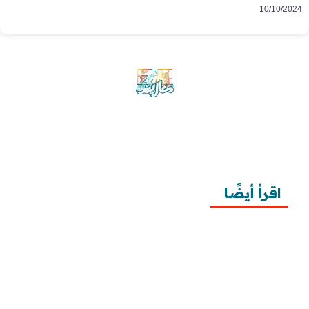
10/10/2024
موقع معاريض منصة متخصصة تقدم خدمات
متعددة في مجال تقديم الخطابات والمعاريض
والشكاوى بشكل محترف وفعّال.
اقرأ أيضًا
10 خطوات لطلب زيارة عائلية
7 خطوات لكتابة معروض طلب علاج عقم
أفضل 3 خطوات لكتابة استبيان جاهز