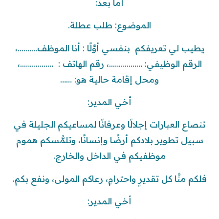
أما بعد:
الموضوع: طلب عطلة.
يطيب لي تعريفكم بنفسي أوَّلًا : أنا الموظف……….،
الرقم الوظيفي: ……………..، رقم الهاتف : ……………..،
ومحل إقامة حالية هو: ……
أخي المدير:
تنصاع العبارات إجلالًا وعرفانًا لمساعيكم الجليلة في
سبيل تطوير بلادكم أرضًا وإنسانًا، وتلمُّسكم هموم
موظفيكم في الداخل والخارج.
فلكم منَّا كل تقديرٍ واحترامٍ، رعاكم المولى، ونفع بكم.
أخي المدير: