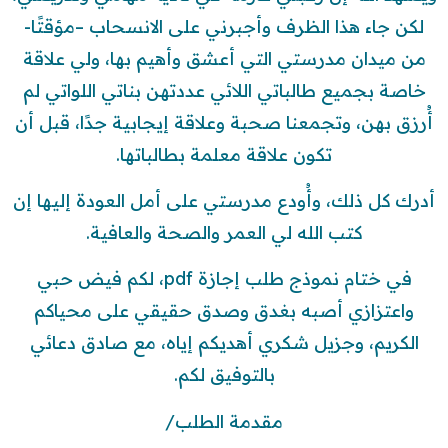
لكن جاء هذا الظرف وأجبرني على الانسحاب –مؤقتًا-
من ميدان مدرستي التي أعشق وأهيم بها، ولي علاقة
خاصة بجميع طالباتي اللائي عددتهن بناتي اللواتي لم
أُرزق بهن، وتجمعنا صحبة وعلاقة إيجابية جدًا، قبل أن
تكون علاقة معلمة بطالباتها.
أدرك كل ذلك، وأُودع مدرستي على أمل العودة إليها إن
كتب الله لي العمر والصحة والعافية.
في ختام نموذج طلب إجازة pdf، لكم فيض حبي
واعتزازي أصبه بغدق وصدق حقيقي على محياكم
الكريم، وجزيل شكري أهديكم إياه، مع صادق دعائي
بالتوفيق لكم.
مقدمة الطلب/