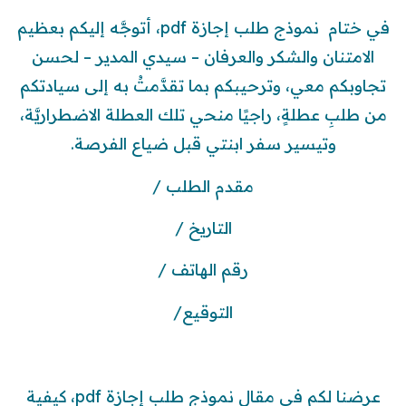
في ختام نموذج طلب إجازة pdf، أتوجَّه إليكم بعظيم
الامتنان والشكر والعرفان – سيدي المدير – لحسن
تجاوبكم معي، وترحيبكم بما تقدَّمتُ به إلى سيادتكم
من طلبِ عطلةٍ، راجيًا منحي تلك العطلة الاضطراريَّة،
وتيسير سفر ابنتي قبل ضياع الفرصة.
مقدم الطلب /
التاريخ /
رقم الهاتف /
التوقيع/
عرضنا لكم في مقال نموذج طلب إجازة pdf، كيفية