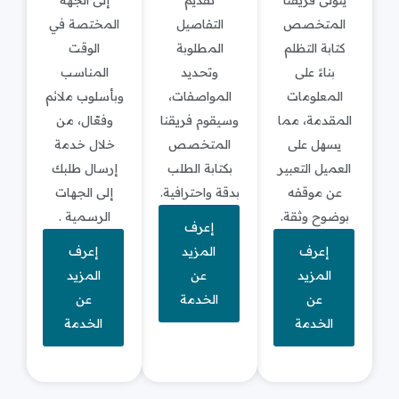
يتولى فريقنا
تقديم
إلى الجهة
المتخصص
التفاصيل
المختصة في
كتابة التظلم
المطلوبة
الوقت
بناءً على
وتحديد
المناسب
المعلومات
المواصفات،
وبأسلوب ملائم
المقدمة، مما
وسيقوم فريقنا
وفعّال، من
يسهل على
المتخصص
خلال خدمة
العميل التعبير
بكتابة الطلب
إرسال طلبك
عن موقفه
بدقة واحترافية.
إلى الجهات
بوضوح وثقة.
الرسمية .
إعرف
إعرف
المزيد
إعرف
المزيد
عن
المزيد
عن
الخدمة
عن
الخدمة
الخدمة