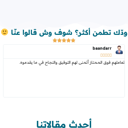
ودّك تطمن أكثر؟ شوف وش قالوا عنّا
baandarr





تعاملهم فوق الممتاز أتمنى لهم التوفيق والنجاح في ما يقدموه.
بص
وت
أحدث مقالاتنا