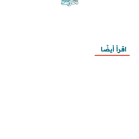
موقع معاريض منصة متخصصة تقدم خدمات
متعددة في مجال تقديم الخطابات والمعاريض
والشكاوى بشكل محترف وفعّال.
اقرأ أيضًا
10 خطوات لطلب زيارة عائلية
7 خطوات لكتابة معروض طلب علاج عقم
أفضل 3 خطوات لكتابة استبيان جاهز
طريقة كتابة خطابات وزارة الصحة وتقديمها
طريقة كتابة معروض زواج للامارة بالخطوات ونماذج 
تطبيقية
طريقة كتابة معروض شكوى للمياه وتصعيد الشكوى 