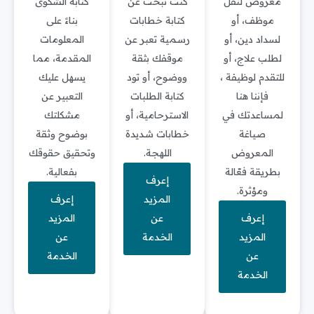
معروض لنقل
كنت تبحث عن
كتابة الشكوى
موظف، أو
كتابة خطابات
بناءً على
لسداد دين، أو
رسمية تعبر عن
المعلومات
لطلب علاج، أو
موقفك بثقة
المقدمة، مما
للتقدم لوظيفة ،
ووضوح، أو تود
يسهل عليك
فإننا هنا
كتابة الطلبات
التعبير عن
لمساعدتك في
الاسترحامية، أو
مشكلتك
صياغة
خطابات شديدة
بوضوح وثقة
المعروض
اللهجة.
وتحقيق حقوقك
بطريقة فعّالة
بفعالية.
إعرف
ومؤثرة.
المزيد
إعرف
إعرف
عن
المزيد
المزيد
الخدمة
عن
عن
الخدمة
الخدمة