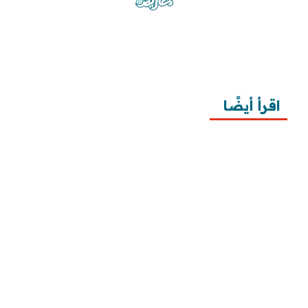
موقع معاريض منصة متخصصة تقدم خدمات
متعددة في مجال تقديم الخطابات والمعاريض
والشكاوى بشكل محترف وفعّال.
اقرأ أيضًا
10 خطوات لطلب زيارة عائلية
7 خطوات لكتابة معروض طلب علاج عقم
أفضل 3 خطوات لكتابة استبيان جاهز
طريقة كتابة خطابات وزارة الصحة وتقديمها
طريقة كتابة معروض زواج للامارة بالخطوات ونماذج 
تطبيقية
طريقة كتابة معروض شكوى للمياه وتصعيد الشكوى 