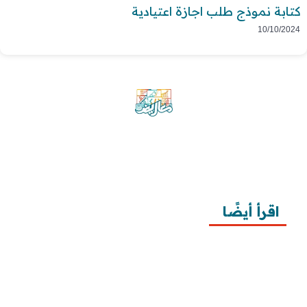
كتابة نموذج طلب اجازة اعتيادية
10/10/2024
موقع معاريض منصة متخصصة تقدم خدمات
متعددة في مجال تقديم الخطابات والمعاريض
والشكاوى بشكل محترف وفعّال.
اقرأ أيضًا
10 خطوات لطلب زيارة عائلية
7 خطوات لكتابة معروض طلب علاج عقم
أفضل 3 خطوات لكتابة استبيان جاهز