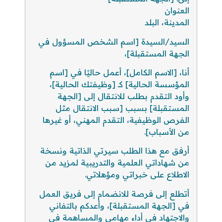
العنوان
المدينة، البلد
السيد/السيدة [اسم الشخص المسؤول في
الجهة المستقبلة]،
أنا، [الاسم الكامل]، أعمل حاليًا في [اسم
المؤسسة الحالية] كـ [وظيفتك الحالية]،
وأود التقدم بطلب للانتقال إلى [الجهة
المستقبلة] بسبب [سبب الانتقال مثل
الفرص الوظيفية، التقدم المهني، أو غيرها
من الأسباب].
أرفق مع هذا الطلب سيرتي الذاتية ونسخة
من شهاداتي العلمية والتدريبية لمزيد من
الاطلاع على خبراتي ومؤهلاتي.
أتطلع إلى فرصة للانضمام إلى فريق العمل
في [الجهة المستقبلة]، وأعدكم بالتفاني
والاجتهاد في أداء مهامي والمساهمة في