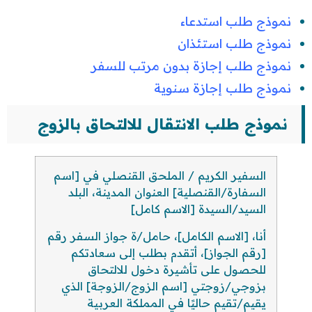
نموذج طلب استدعاء
نموذج طلب استئذان
نموذج طلب إجازة بدون مرتب للسفر
نموذج طلب إجازة سنوية
نموذج طلب الانتقال للالتحاق بالزوج
السفير الكريم / الملحق القنصلي في [اسم
السفارة/القنصلية] العنوان المدينة، البلد
السيد/السيدة [الاسم كامل]
أنا، [الاسم الكامل]، حامل/ة جواز السفر رقم
[رقم الجواز]، أتقدم بطلب إلى سعادتكم
للحصول على تأشيرة دخول للالتحاق
بزوجي/زوجتي [اسم الزوج/الزوجة] الذي
يقيم/تقيم حاليًا في المملكة العربية