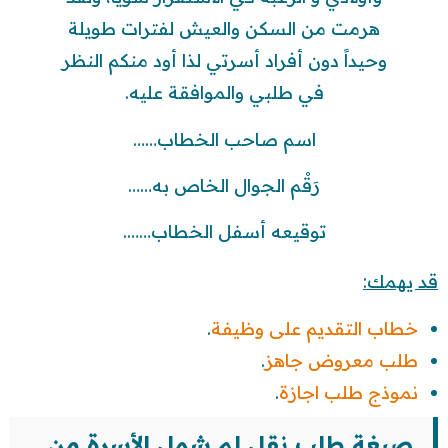
هرمت من السكن والعيش لفترات طويلة
وحيداً دون أفراد أسرتي لذا أود منكم النظر
في طلبي والموافقة عليه.
اسم صاحب الخطاب……
رَقْم الجوال الخاص به……
توقيعه أسفل الخطاب…….
قد يهمك:
خطاب التقديم على وظيفة
.
طلب معروض جاهز
.
نموذج طلب اجازة
.
صيغة طلب نقل لم شمل الأسرة من