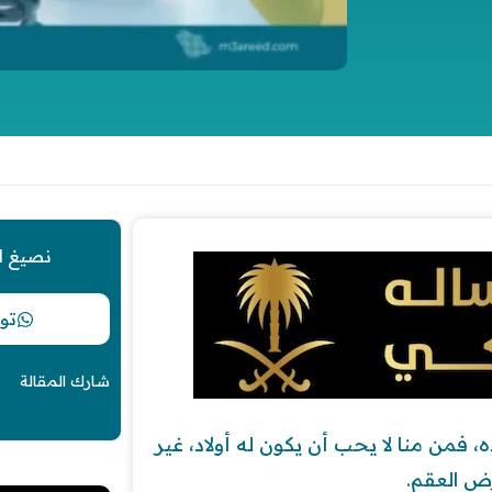
نصيغ ل
تو
شارك المقالة
ده، فمن منا لا يحب أن يكون له أولاد، غير
رض العقم.