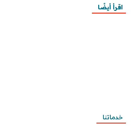
اقرأ أيضًا
10 خطوات لطلب زيارة عائلية
7 خطوات لكتابة معروض طلب علاج عقم
أفضل 3 خطوات لكتابة استبيان جاهز
طريقة كتابة خطابات وزارة الصحة وتقديمها
طريقة كتابة معروض زواج للامارة بالخطوات ونماذج 
تطبيقية
طريقة كتابة معروض شكوى للمياه وتصعيد الشكوى 
وتقديمها
خدماتنا
كتابة المعاريض