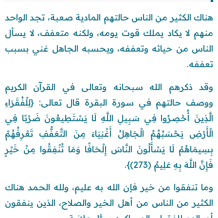
هناك الكثير من الناس حالتهم المادية صعبة، تجد الواحد
منهم لا يكاد يملك قوت يومه، ولكنه متعفف، لا يسأل
الناس من حيائه وتعففه، ويحسبه الجاهل غني بسبب
تعففه.
وقد ذكرهم الله سبحانه وتعالى في القرآن الكريم
ووصف حالتهم في سورة البقرة قال تعالى: {لِلْفُقَرَاءِ
الَّذِينَ أُحْصِرُوا فِي سَبِيلِ اللَّهِ لَا يَسْتَطِيعُونَ ضَرْبًا فِي
الْأَرْضِ يَحْسَبُهُمُ الْجَاهِلُ أَغْنِيَاءَ مِنَ التَّعَفُّفِ تَعْرِفُهُمْ
بِسِيمَاهُمْ لَا يَسْأَلُونَ النَّاسَ إِلْحَافًا وَمَا تُنْفِقُوا مِنْ خَيْرٍ
فَإِنَّ اللَّهَ بِهِ عَلِيمٌ (273)}.
وما تنفقوا من خير فإن الله به عليم، ولله الحمد هناك
الكثير من الناس من أهل الخير والصلاح، الذين ينفقون