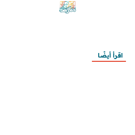
موقع معاريض منصة متخصصة تقدم خدمات
متعددة في مجال تقديم الخطابات والمعاريض
والشكاوى بشكل محترف وفعّال.
اقرأ أيضًا
10 خطوات لطلب زيارة عائلية
7 خطوات لكتابة معروض طلب علاج عقم
أفضل 3 خطوات لكتابة استبيان جاهز
طريقة كتابة خطابات وزارة الصحة وتقديمها
طريقة كتابة معروض زواج للامارة بالخطوات ونماذج 
تطبيقية