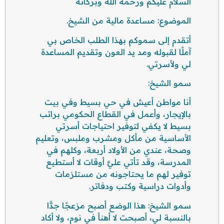
السلام عليكم ورحمة الله وبركاته
الموضوع: مساعدة مالية من الشيخ.
أتقدم إلى سموكم بهذا الطلب الخاص بي
آملًا لقبوله ومد يد العون وتقديم المساعدة
لي ولأسرتي.
سمو الشيخ:
أنا مواطن أعيش في حي بسيط وفي بيت
بالإيجار، وأعمل في القطاع الحكومي براتب
بسيط لا يكفي لتوفير احتياجات أسرتي
الأساسية من مأكل ومشرب وملبس، وتعليم
وصحة، عندي من الأولاد أربعة، وكلهم في
المدرسة، وقد تأتي عليَّ أوقات لا أستطيع
توفير لهم ما يحتاجونه من مستلزمات
وأدوات دراسية وكتب ودفاتر.
سمو الشيخ: هذا الوضع أصبح مزعجًا جدًّا
بالنسبة لي، أصبحت لا أهنأ في نوم، ولا أكاد