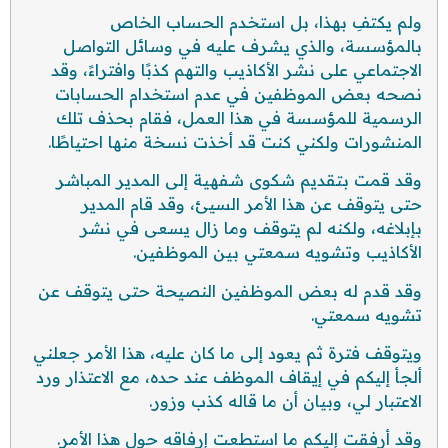
ولم يكتفِ بهذا، بل استخدم الحساب الخاص
بالمؤسسة، والذي يشرف عليه في وسائل التواصل
الاجتماعي على نشر الأكاذيب والتهم كذبًا وافتراءً، وقد
نصحه بعض الموظفين في عدم استخدام الحسابات
الرسمية للمؤسسة في هذا العمل، فقام بحذف تلك
المنشورات ولكني كنت قد أخذت نسخة منها احتياطًا.
وقد قمت بتقديم شكوى شفهية إلى المدير المباشر
حتى يتوقف عن هذا الأمر السيئ، وقد قام المدير
بإبلاغه، ولكنه لم يتوقف وما زال يسعى في نشر
الأكاذيب وتشويه سمعتي بين الموظفين.
وقد قدم له بعض الموظفين النصيحة حتى يتوقف عن
تشويه سمعتي.
ويتوقف فترة ثم يعود إلى ما كان عليه، هذا الأمر جعلني
ألجأ إليكم في إيقاف الموظف عند حده، مع الاعتذار ورد
الاعتبار لي، وبيان أن ما قاله كذب وزور.
وقد أرفقت إليكم ما استطعت إرفاقه حول هذا الأمر.