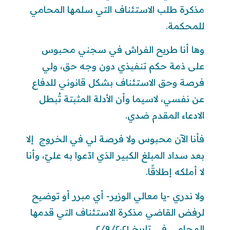
مذكرة طلب الاستئناف التي سلمها المحامي
للمحكمة.
وها أنا طريح الفراش في سجني محبوس
على ذمة حكم تنفيذي دون وجه حق، ولي
فرصة وحق الاستئناف بشكل قانوني للدفاع
عن نفسي، لاسيما وأن الأدلة المثبتة تُبطل
الادعاء المقدم ضدي.
فأنا الآن محبوس ولا فرصة لي في الخروج إلا
بعد سداد المبلغ الكبير الذي ادّعوا به عليّ، وأنا
لا أملكه إطلاقًا.
ولا ندري -يا معالي الوزير- أي مبرر أو توضيح
لرفض القاضي مذكرة الاستئناف التي قدمها
المحامي في تاريخ ٢/٩/٢٠٢١