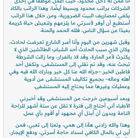
أنا ممن له دخل محدود، حيث أعمل موظفًا في إحدى
الشركات براتب محدود وبسيط أيضًا، وهذا الراتب بالكاد
يكفي لمصاريف البيت الضرورية، ومن خلال هذا الراتب
أستطيع أن أوفر لأسرتي ما يلزمهم ولنعيش حياة كريمة
بعيدًا عن سؤال الناس، فلله الحمد والمنة.
وقبل شهرين من اليوم وأنا أعبر الشارع تعرضت لحادث،
وكان الذي سبب الحادث أحد الشباب الطائشين الذي لا
يكترث لأمر المارة، وقد لاذ بالفرار، وما زالت الشرطة
تبحث عنه، وقد تم نقلي إلى المستشفى، وتكفل أحد
فاعلين الخير –جزاه الله عنا كل خير وبارك الله فيه وفي
أهله وماله- بجميع تكاليف المستشفى من أدوية
وعمليات وغيرها مما يحتاج إليه المستشفى.
وبعد أسبوعين خرجت من المستشفى وقد أخبرني
الأطباء أني أحتاج إلى فترة لا تقل عن ستة أشهر للراحة
التامة وبدون أن أبذل أي مجهود أو أقوم بأي عمل.
وهذا والله زادني همًّا إلى همي، وتعبًا إلى تعبي، فمن
أين لي بالمال الكافي لسداد حاجة أسرتي، ودفع الإيجار،