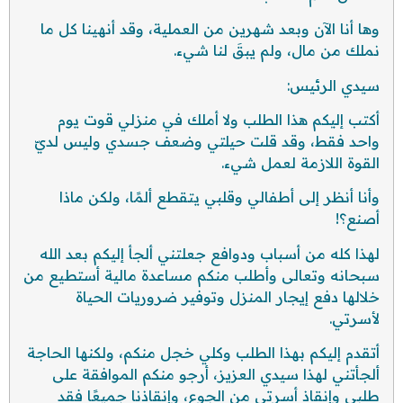
وها أنا الآن وبعد شهرين من العملية، وقد أنهينا كل ما
نملك من مال، ولم يبقَ لنا شيء.
سيدي الرئيس:
أكتب إليكم هذا الطلب ولا أملك في منزلي قوت يوم
واحد فقط، وقد قلت حيلتي وضعف جسدي وليس لديّ
القوة اللازمة لعمل شيء.
وأنا أنظر إلى أطفالي وقلبي يتقطع ألمًا، ولكن ماذا
أصنع؟!
لهذا كله من أسباب ودوافع جعلتني ألجأ إليكم بعد الله
سبحانه وتعالى وأطلب منكم مساعدة مالية أستطيع من
خلالها دفع إيجار المنزل وتوفير ضروريات الحياة
لأسرتي.
أتقدم إليكم بهذا الطلب وكلي خجل منكم، ولكنها الحاجة
ألجأتني لهذا سيدي العزيز، أرجو منكم الموافقة على
طلبي وإنقاذ أسرتي من الجوع، وإنقاذنا جميعًا فقد