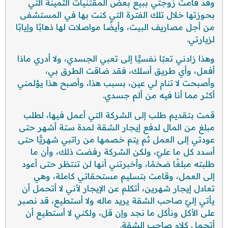
وقد قامت زوجتي ببيع بعض المقتنيات الثمينة التي
بحوزتها خلال تلك الفترة التي كنت بها في المستشفى
من أجل مصاريف البيت، وأيضًا مواصلات لها ذهابًا وإيابًا
لزيارتي.
وهذا زادني تعبًا نفسيًّا إلى تعبي الجسدي، ولا أدري ماذا
أفعل، وأي طريق أسلك، فقد ضاقت الطرق بي،
وأصبحت لا تنام لي عين، بسبب هذا، وأصبح هذا يؤلمني
أكثر مما أنا فيه من ألم جسدي.
قمت بتقديم طلب إلى الشركة التي أعمل فيها، لطلب
مبلغ من المال لدفع إيجار الشقة لمدة ستة أشهر حتى
عودتي إلى العمل ثم يتم خصمها من راتبي شهريًّا حتى
أسدد كل ما عليّ، ولكن الشركة رفضت ذلك، وأن ما
طلبته مبلغًا ضخمًا، وأخبرتني أنها لن تنتظر حتى أعود
إلى العمل، وقامت بتسليم مستحقاتي كاملة، وهي
تعادل إيجار شهرين، أتكلم عن الإيجار لأني لا أتحمل أن
يأتي إليّ صاحب الشقة يريد ماله ولا أستطيع، قد نصبر
على الأكل ونأكل ما نجد وإن قل، ولكني لا أستطيع أن
أتحمل كلام صاحب الشقة.