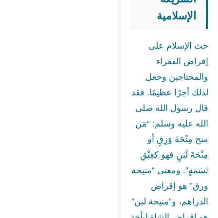
الإسلامية
حث الإسلام على
إقراض الفقراء
والمحتاجين وجعل
لذلك أجرًا عظيمًا. فقد
قال رسول الله صلى
الله عليه وسلم: “مَن
منح مِنْحَةَ وَرِقٍ أو
مِنْحَةَ لَبَنٍ فهو كعِتْقِ
نَسَمَةٍ”. ومعنى “منيحة
ورق” هو إقراض
الدراهم، و”منيحة لبن”
هو إقراض الشاة ليأخذ