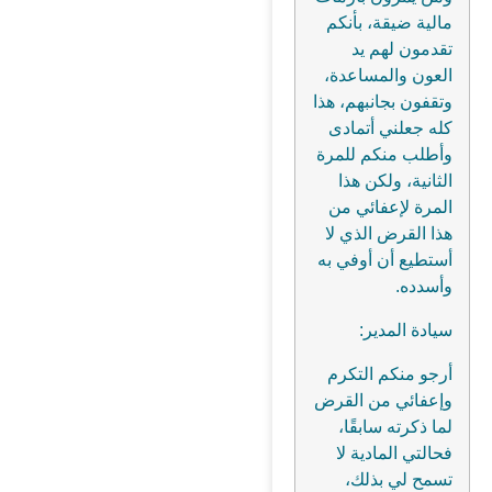
مالية ضيقة، بأنكم
تقدمون لهم يد
العون والمساعدة،
وتقفون بجانبهم، هذا
كله جعلني أتمادى
وأطلب منكم للمرة
الثانية، ولكن هذا
المرة لإعفائي من
هذا القرض الذي لا
أستطيع أن أوفي به
وأسدده.
سيادة المدير:
أرجو منكم التكرم
وإعفائي من القرض
لما ذكرته سابقًا،
فحالتي المادية لا
تسمح لي بذلك،