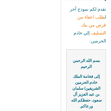
نقدم لكم نموذج آخر
ل
طلب اعفاء من
قرض من بنك
التسليف
إلي خادم
الحرمين:
بسم الله الرحمن
الرحيم
إلى فخامة الملك
خادم الحرمين
الشريفين/ سلمان
بن عبد العزيز آل
سعود، حفظكم الله
ورعاكم.