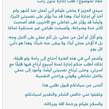
مفاد لموضوع/ طلب إجازة بدون راتب.
سيدي العزيز لا يخفى عليكم أني أعمل منذ أشهر ولم
آخذ أي إجازة أبدًا، وهذا قد بدأ يؤثر على نفسيتي كثيرًا،
وأيضًا قد يؤثر على تعاملي مع الآخرين، فقد أصحبت
أكثر حدة وصرامة، وأصبحت طباعي غير مستقرة تمامًا.
ولم أَكِلْ أو أَمِلْ من عملي، بل أتم عملي على أكمل وجه،
بل لا أؤخر عملي أبدًا، ولا يبقى منه شيئًا، وهذا هو دأبي
كل يوم.
وأشعر أني في هذه الفترة أحتاج إلى راحة ولو قليلة،
لذلك أطلب منكم إجازة لمدة أسبوع أرتاح فيها قليلًا مع
أسرتي، وحتى ترتاح نفسيتي أيضًا، وأعود إلى عملي
بكامل نشاطي وقوتي وراحتي النفسية.
أتمنى من سيادتكم قبول طلبي هذا.
وتقبلوا مني خالص الشكر والتقدير لسيادتكم.
والسلام عليكم ورحمة الله وبركاته.