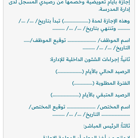
إجازة بأيام تعويضية وخصمها من رصيدي المسجل لدى
إدارة المدرسة.
وهذه الإجازة لمدة (……………………) تبدأ بتاريخ/ …./ …./
………… وتنتهي بتاريخ/ …./ …./ …………
اسم الموظف/ ………………………. توقيع الموظف/……
التاريخ/ …./ …./ …………
ثانياً: إجراءات الشئون الداخلية للإدارة:
الرصيد الحالي بالأيام (……………………)
الفترة المطلوبة (………………)
الرصيد المتبقي بالأيام (……………………..)
اسم المختص/ ………………………. توقيع المختص/
………………………. التاريخ/ …./ …./ …………
ثالثاً: الرئيس المباشر:
لا مانع من أخذ المعلم أو المعلمة الإجازة.