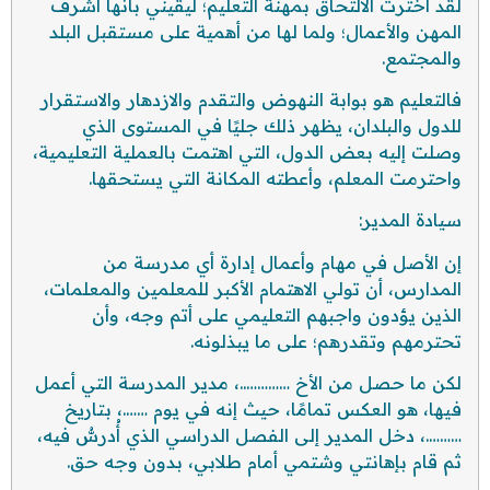
لقد اخترت الالتحاق بمهنة التعليم؛ ليقيني بأنها أشرف
المهن والأعمال؛ ولما لها من أهمية على مستقبل البلد
والمجتمع.
فالتعليم هو بوابة النهوض والتقدم والازدهار والاستقرار
للدول والبلدان، يظهر ذلك جليًا في المستوى الذي
وصلت إليه بعض الدول، التي اهتمت بالعملية التعليمية،
واحترمت المعلم، وأعطته المكانة التي يستحقها.
سيادة المدير:
إن الأصل في مهام وأعمال إدارة أي مدرسة من
المدارس، أن تولي الاهتمام الأكبر للمعلمين والمعلمات،
الذين يؤدون واجبهم التعليمي على أتم وجه، وأن
تحترمهم وتقدرهم؛ على ما يبذلونه.
لكن ما حصل من الأخ …………..، مدير المدرسة التي أعمل
فيها، هو العكس تمامًا، حيث إنه في يوم …….، بتاريخ
……….، دخل المدير إلى الفصل الدراسي الذي أُدرسُّ فيه،
ثم قام بإهانتي وشتمي أمام طلابي، بدون وجه حق.