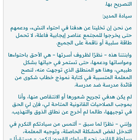
التصريح بها.
سيادة المدير:
من نحن إن تخلينا عن هدفنا في احتواء النشء، ودعمهم
حتى يخرجوا للمجتمع عناصر إيجابية فاعلة، لا تحمل
طاقة سلبية أو ناقمة على الجميع.
وابنتنا هذه – نظرًا لظروف أسرتها – هي الأحق باحتواءها
ومواساتها ودعمها، حتى تستمر في حياتها بشكل
طبيعي، وهذا هو المنطلق الذي توجهت منه، لنصح
المعلمة المتسببة في كتابة نموذج خطاب شكوى من
قائدة مدرسة ضد مدرسة.
لم يكن هدفي تجريح شعورها أو الانتقاص منها، وأنا
بموجب الصلاحيات القانونية المتاحة لي، فإن ليَ الحق
في توجيهها، طالما لم أخرج عن نطاق الذوق والتهذيب.
وإنني – نظرًا لما سبق – ألتمس من سيادتكم التكرم في
التدخل لفض المشكلة الحاصلة، وتوجيه المعلمة،
بسلطة القانون نحو السلوك القويم؛ لتكون – مستقبلًا –