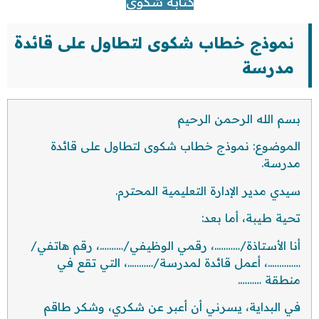
كتابة شكوى
نموذج خطاب شكوى لتطاول على قائدة
مدرسة
بسم الله الرحمن الرحيم
الموضوع: نموذج خطاب شكوى لتطاول على قائدة
مدرسة.
سيدي مدير الإدارة التعليمية المحترم.
تحية طيبة، أما بعد:
أنا الأستاذة/………..، رقمي الوظيفي/……….، رقم هاتفي/
…………..، أعمل قائدة لمدرسة/………..، التي تقع في
منطقة ……….
في البداية، يسرني أن أعبر عن شكري، وشكر طاقم