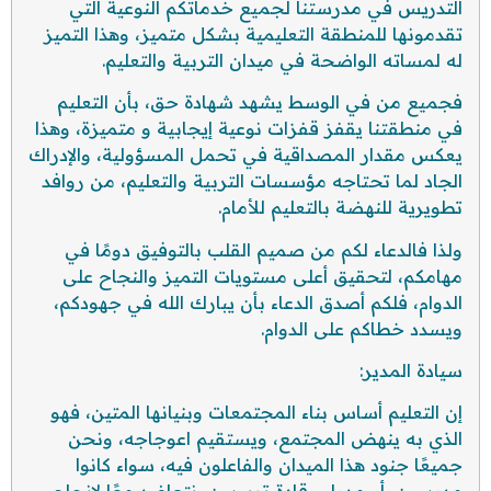
التدريس في مدرستنا لجميع خدماتكم النوعية التي
تقدمونها للمنطقة التعليمية بشكل متميز، وهذا التميز
له لمساته الواضحة في ميدان التربية والتعليم.
فجميع من في الوسط يشهد شهادة حق، بأن التعليم
في منطقتنا يقفز قفزات نوعية إيجابية و متميزة، وهذا
يعكس مقدار المصداقية في تحمل المسؤولية، والإدراك
الجاد لما تحتاجه مؤسسات التربية والتعليم، من روافد
تطويرية للنهضة بالتعليم للأمام.
ولذا فالدعاء لكم من صميم القلب بالتوفيق دومًا في
مهامكم، لتحقيق أعلى مستويات التميز والنجاح على
الدوام، فلكم أصدق الدعاء بأن يبارك الله في جهودكم،
ويسدد خطاكم على الدوام.
سيادة المدير:
إن التعليم أساس بناء المجتمعات وبنيانها المتين، فهو
الذي به ينهض المجتمع، ويستقيم اعوجاجه، ونحن
جميعًا جنود هذا الميدان والفاعلون فيه، سواء كانوا