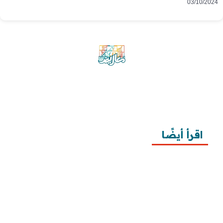
03/10/2024
موقع معاريض منصة متخصصة تقدم خدمات
متعددة في مجال تقديم الخطابات والمعاريض
والشكاوى بشكل محترف وفعّال.
اقرأ أيضًا
10 خطوات لطلب زيارة عائلية
7 خطوات لكتابة معروض طلب علاج عقم
أفضل 3 خطوات لكتابة استبيان جاهز
طريقة كتابة خطابات وزارة الصحة وتقديمها