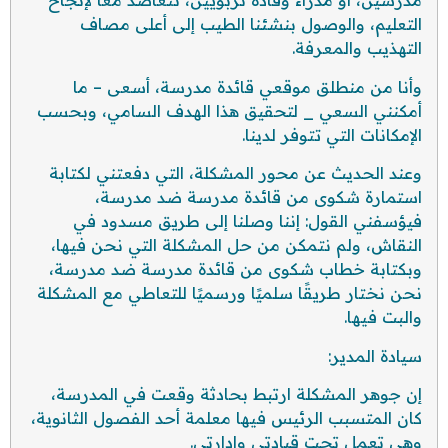
مدرسين، أو مدراء وقادة تربويين، نتعاضد معًا لإنجاح
التعليم، والوصول بنشئنا الطيب إلى أعلى مصاف
التهذيب والمعرفة.
وأنا من منطلق موقعي قائدة مدرسة، أسعى – ما
أمكنني السعي _ لتحقيق هذا الهدف السامي، وبحسب
الإمكانات التي تتوفر لدينا.
وعند الحديث عن محور المشكلة، التي دفعتني لكتابة
استمارة شكوى من قائدة مدرسة ضد مدرسة،
فيؤسفني القول: إننا وصلنا إلى طريق مسدود في
النقاش، ولم نتمكن من حل المشكلة التي نحن فيها،
وبكتابة خطاب شكوى من قائدة مدرسة ضد مدرسة،
نحن نختار طريقًا سلميًا ورسميًا للتعاطي مع المشكلة
والبت فيها.
سيادة المدير:
إن جوهر المشكلة ارتبط بحادثة وقعت في المدرسة،
كان المتسبب الرئيس فيها معلمة أحد الفصول الثانوية،
وهي تعمل تحت قيادتي وإدارتي.