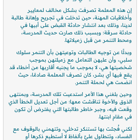
إن هذه المعلمة تصرفت بشكل مخالف لمعايير
وأخلاقيات المهنة، حين تدخلت في تجريح وإهانة طالبة
لدينا، وذلك بعد انتشار حادثة القبض على أبيها في
حادثة سرقة؛ وبسبب ذلك صارت حديث المدرسة،
ومحط التنمر من قبل زميلاتها.
وبدلًا عن توجيه الطالبات وتوعيتهن بأن التنمر سلوك
سلبي، وأن عليهن التعامل مع زميلتهن بموجب
شخصيتها هي، لا بموجب ما يجنيه أقاربها من أخطاء قد
يقع فيها أي بشر، كان تصرف المعلمة صادمًا، حيث
انضمت هي لحملة التنمر.
وحين بلغني هذا الأمر استدعيت تلك المدرسة، وبمنتهى
الذوق والأخوة تناقشت معها؛ من أجل تعديل الخطأ الذي
وقعت فيه، وجبر خاطر طالبتها التي يفترض أن تكون
في مقام ابنتها.
لكني فُجئت بها تستنكر تدخلي، وتتهمني بالوقوف مع
الفساد، وتتطاول عليَّ بألفاظ لا أستطيع ذكرها أو