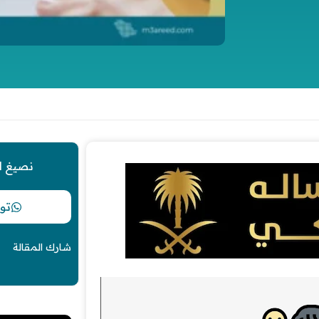
نصيغ ل
تو
شارك المقالة