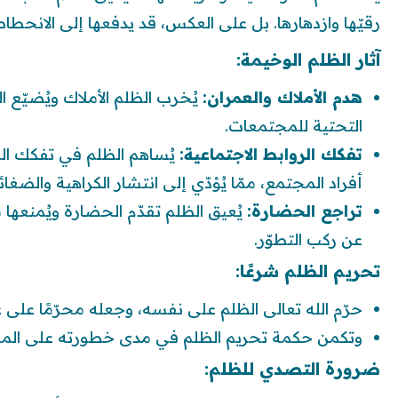
رقيّها وازدهارها. بل على العكس، قد يدفعها إلى الانحطا
آثار الظلم الوخيمة:
هدم الأملاك والعمران:
يُخرب الظلم الأملاك ويُضيّع الع
التحتية للمجتمعات.
تفكك الروابط الاجتماعية:
يُساهم الظلم في تفكك الرو
أفراد المجتمع، ممّا يُؤدّي إلى انتشار الكراهية والضغائ
تراجع الحضارة:
يُعيق الظلم تقدّم الحضارة ويُمنعها من 
عن ركب التطوّر.
تحريم الظلم شرعًا:
حرّم الله تعالى الظلم على نفسه، وجعله محرّمًا على 
وتكمن حكمة تحريم الظلم في مدى خطورته على المج
ضرورة التصدي للظلم: