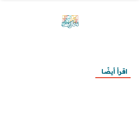
موقع معاريض منصة متخصصة تقدم خدمات
متعددة في مجال تقديم الخطابات والمعاريض
والشكاوى بشكل محترف وفعّال.
اقرأ أيضًا
10 خطوات لطلب زيارة عائلية
7 خطوات لكتابة معروض طلب علاج عقم
أفضل 3 خطوات لكتابة استبيان جاهز
طريقة كتابة خطابات وزارة الصحة وتقديمها
طريقة كتابة معروض زواج للامارة بالخطوات ونماذج 