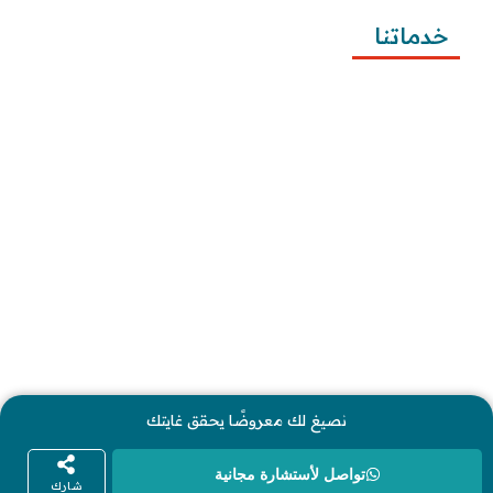
خدماتنا
كتابة المعاريض
كتابة الخطابات
كتابة الشكاوى
كتابة التظلمات
كتابة الطلبات
إرسال الطلبات
نصيغ لك معروضًا يحقق غايتك
كل الحقوق محفوظة لموقع معاريض © 2026
تواصل لأستشارة مجانية
شارك