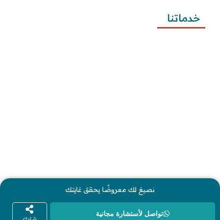
خدماتنا
كتابة المعاريض
كتابة الخطابات
كتابة الشكاوى
كتابة التظلمات
كتابة الطلبات
إرسال الطلبات
نصيغ لك معروضًا يحقق غايتك
كل الحقوق محفوظة لموقع معاريض © 2026
تواصل لأستشارة مجانية
شارك