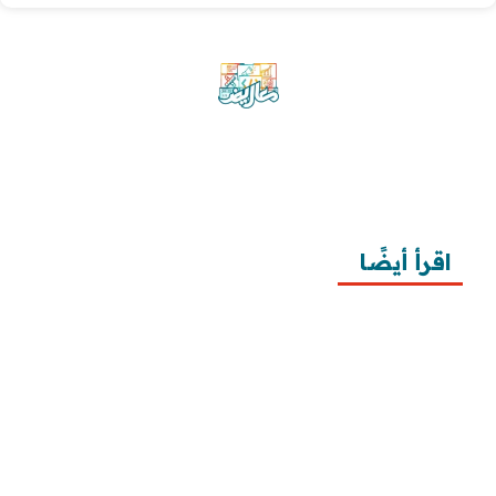
موقع معاريض منصة متخصصة تقدم خدمات
متعددة في مجال تقديم الخطابات والمعاريض
والشكاوى بشكل محترف وفعّال.
اقرأ أيضًا
10 خطوات لطلب زيارة عائلية
7 خطوات لكتابة معروض طلب علاج عقم
أفضل 3 خطوات لكتابة استبيان جاهز
طريقة كتابة خطابات وزارة الصحة وتقديمها