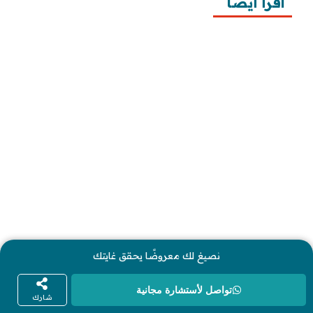
اقرأ أيضًا
10 خطوات لطلب زيارة عائلية
7 خطوات لكتابة معروض طلب علاج عقم
أفضل 3 خطوات لكتابة استبيان جاهز
طريقة كتابة خطابات وزارة الصحة وتقديمها
طريقة كتابة معروض زواج للامارة بالخطوات ونماذج 
تطبيقية
طريقة كتابة معروض شكوى للمياه وتصعيد الشكوى 
وتقديمها
خدماتنا
نصيغ لك معروضًا يحقق غايتك
تواصل لأستشارة مجانية
كتابة المعاريض
شارك