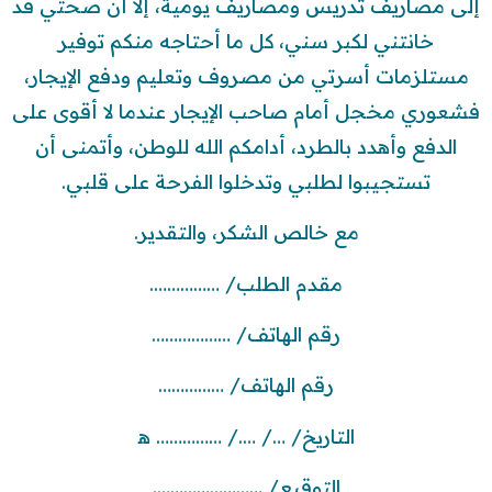
إلى مصاريف تدريس ومصاريف يومية، إلا أن صحتي قد
خانتني لكبر سني، كل ما أحتاجه منكم توفير
مستلزمات أسرتي من مصروف وتعليم ودفع الإيجار،
فشعوري مخجل أمام صاحب الإيجار عندما لا أقوى على
الدفع وأهدد بالطرد، أدامكم الله للوطن، وأتمنى أن
تستجيبوا لطلبي وتدخلوا الفرحة على قلبي.
مع خالص الشكر، والتقدير.
مقدم الطلب/ …………….
رقم الهاتف/ ………………
رقم الهاتف/ ……………
التاريخ/ …/ …./ …………… ه‍
التوقيع/ …………………….