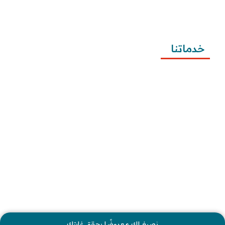
طريقة كتابة معروض شكوى للمياه وتصعيد الشكوى 
وتقديمها
خدماتنا
كتابة المعاريض
كتابة الخطابات
كتابة الشكاوى
كتابة التظلمات
كتابة الطلبات
إرسال الطلبات
نصيغ لك معروضًا يحقق غايتك