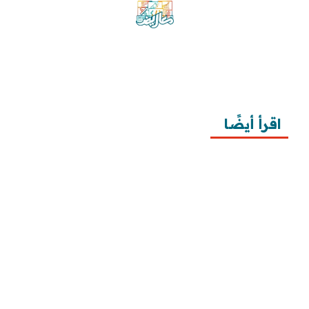
موقع معاريض منصة متخصصة تقدم خدمات
متعددة في مجال تقديم الخطابات والمعاريض
والشكاوى بشكل محترف وفعّال.
اقرأ أيضًا
10 خطوات لطلب زيارة عائلية
7 خطوات لكتابة معروض طلب علاج عقم
أفضل 3 خطوات لكتابة استبيان جاهز
طريقة كتابة خطابات وزارة الصحة وتقديمها
طريقة كتابة معروض زواج للامارة بالخطوات ونماذج 
تطبيقية