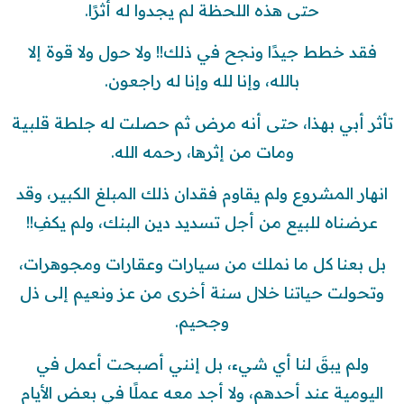
حتى هذه اللحظة لم يجدوا له أثرًا.
فقد خطط جيدًا ونجح في ذلك!! ولا حول ولا قوة إلا
بالله، وإنا لله وإنا له راجعون.
تأثر أبي بهذا، حتى أنه مرض ثم حصلت له جلطة قلبية
ومات من إثرها، رحمه الله.
انهار المشروع ولم يقاوم فقدان ذلك المبلغ الكبير، وقد
عرضناه للبيع من أجل تسديد دين البنك، ولم يكفِ!!
بل بعنا كل ما نملك من سيارات وعقارات ومجوهرات،
وتحولت حياتنا خلال سنة أخرى من عز ونعيم إلى ذل
وجحيم.
ولم يبقَ لنا أي شيء، بل إنني أصبحت أعمل في
اليومية عند أحدهم، ولا أجد معه عملًا في بعض الأيام