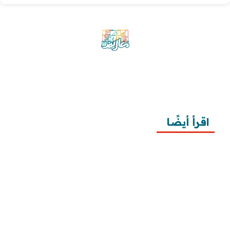
موقع معاريض منصة متخصصة تقدم خدمات
متعددة في مجال تقديم الخطابات والمعاريض
والشكاوى بشكل محترف وفعّال.
اقرأ أيضًا
10 خطوات لطلب زيارة عائلية
7 خطوات لكتابة معروض طلب علاج عقم
أفضل 3 خطوات لكتابة استبيان جاهز
طريقة كتابة خطابات وزارة الصحة وتقديمها