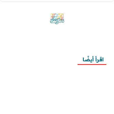
موقع معاريض منصة متخصصة تقدم خدمات
متعددة في مجال تقديم الخطابات والمعاريض
والشكاوى بشكل محترف وفعّال.
اقرأ أيضًا
10 خطوات لطلب زيارة عائلية
7 خطوات لكتابة معروض طلب علاج عقم
أفضل 3 خطوات لكتابة استبيان جاهز
طريقة كتابة خطابات وزارة الصحة وتقديمها