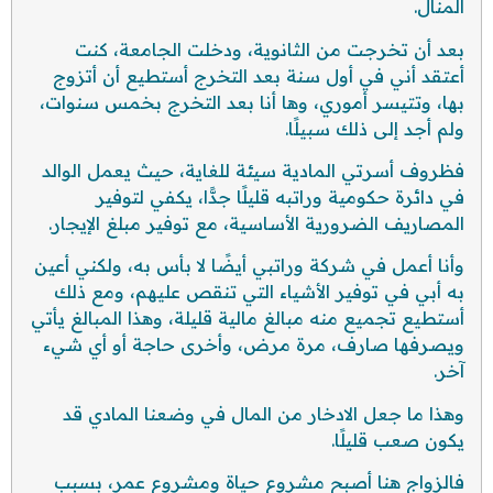
المنال.
بعد أن تخرجت من الثانوية، ودخلت الجامعة، كنت
أعتقد أني في أول سنة بعد التخرج أستطيع أن أتزوج
بها، وتتيسر أموري، وها أنا بعد التخرج بخمس سنوات،
ولم أجد إلى ذلك سبيلًا.
فظروف أسرتي المادية سيئة للغاية، حيث يعمل الوالد
في دائرة حكومية وراتبه قليلًا جدًّا، يكفي لتوفير
المصاريف الضرورية الأساسية، مع توفير مبلغ الإيجار.
وأنا أعمل في شركة وراتبي أيضًا لا بأس به، ولكني أعين
به أبي في توفير الأشياء التي تنقص عليهم، ومع ذلك
أستطيع تجميع منه مبالغ مالية قليلة، وهذا المبالغ يأتي
ويصرفها صارف، مرة مرض، وأخرى حاجة أو أي شيء
آخر.
وهذا ما جعل الادخار من المال في وضعنا المادي قد
يكون صعب قليلًا.
فالزواج هنا أصبح مشروع حياة ومشروع عمر، بسبب