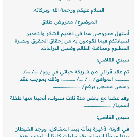
السلام عليكم ورحمة الله وبركاته.
الموضوع/ معروض طلاق.
أستهل معروضي هذا في تقديم الشكر والتقدير
لسيادتكم فيما تقومون به من إحقاق الحقوق ونصرة
المظلوم ومعاقبة الظالم وفصل النزاعات.
سيدي القاضي:
تم عقد قراني من شريكة حياتي في يوم/ …./ …./
………….، الموافق/ …./ …./ …………، وذلك بموجب عقد
رسمي مسجل برقم/ ………………………
وقد عشنا مع بعض مدة ثلاث سنوات، أنجبنا منها طفلة
اسمها/ ………………………
سيدي القاضي:
في الآونة الأخيرة بدأت بيننا المشاكل، ووجد الشيطان
بيننا مدخلًا ليدخله، وقد حاولت كثيرًا أن أحتوي هذه