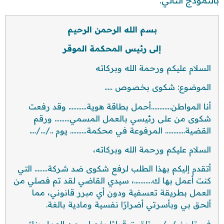
بالنموذج التالي:
بسم الله الرحمن الرحيم
إلى رئيس المحكمة الموقر
السلام عليكم ورحمة الله وبركاته
الموضوع: شكوى بخصوص …..
أنا المواطن…………أحمل بطاقة هوية……….. وقد رفعت
شكوى من على رئيسي بالعمل المسمي……… ورقم
القضية………… المرفوعة في محكمة………. يوم ../…/….
السلام عليكم ورحمة الله وبركاته،
أتقدم إليكم بهذا الطلب لرفع شكوى ضد شركة…….. التي
كنت أعمل بها ك………..، سيدي القاضي لقد تم فصلي من
العمل بطريقة تعسفية ودون أي مبرر قانوني، مما
ألحق بي وبأسرتي أضرارًا نفسية ومادية بالغة.
في تاريخ../…/….، تلقيت قرارًا بفصلي من العمل بناءً