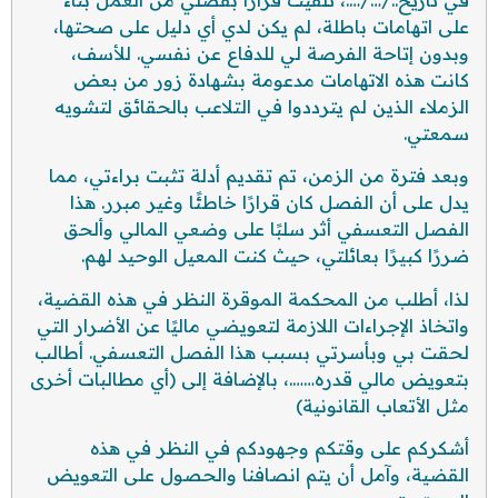
على اتهامات باطلة، لم يكن لدي أي دليل على صحتها،
وبدون إتاحة الفرصة لي للدفاع عن نفسي. للأسف،
كانت هذه الاتهامات مدعومة بشهادة زور من بعض
الزملاء الذين لم يترددوا في التلاعب بالحقائق لتشويه
سمعتي.
وبعد فترة من الزمن، تم تقديم أدلة تثبت براءتي، مما
يدل على أن الفصل كان قرارًا خاطئًا وغير مبرر. هذا
الفصل التعسفي أثر سلبًا على وضعي المالي وألحق
ضررًا كبيرًا بعائلتي، حيث كنت المعيل الوحيد لهم.
لذا، أطلب من المحكمة الموقرة النظر في هذه القضية،
واتخاذ الإجراءات اللازمة لتعويضي ماليًا عن الأضرار التي
لحقت بي وبأسرتي بسبب هذا الفصل التعسفي. أطالب
بتعويض مالي قدره…….، بالإضافة إلى (أي مطالبات أخرى
مثل الأتعاب القانونية)
أشكركم على وقتكم وجهودكم في النظر في هذه
القضية، وآمل أن يتم انصافنا والحصول على التعويض