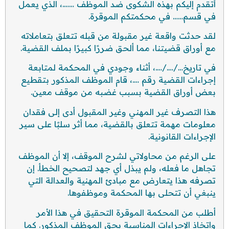
أتقدم إليكم بهذه الشكوى ضد الموظف …….، الذي يعمل
في قسم…… في محكمتكم الموقرة.
لقد حدثت واقعة غير مقبولة من قبله تتعلق بتعاملاته
مع أوراق قضيتنا، مما ألحق ضررًا كبيرًا بملف القضية.
في تاريخ…/…./….، أثناء وجودي في المحكمة لمتابعة
إجراءات القضية رقم ….، قام الموظف المذكور بتقطيع
بعض أوراق القضية بسبب غضبه من موقف معين.
هذا التصرف غير المهني وغير المقبول أدى إلى فقدان
معلومات مهمة تتعلق بالقضية، مما أثر سلبًا على سير
الإجراءات القانونية.
على الرغم من محاولاتي لشرح الموقف، إلا أن الموظف
تجاهل ما فعله، ولم يبذل أي جهد لتصحيح الخطأ. إن
تصرفه هذا يتعارض مع مبادئ المهنية والعدالة التي
ينبغي أن تتحلى بها المحكمة وموظفوها.
أطلب من المحكمة الموقرة التحقيق في هذا الأمر
واتخاذ الإجراءات المناسبة بحق الموظف المذكور. كما