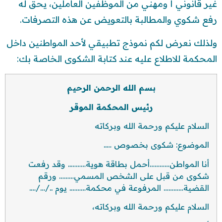
غير قانوني أ ومهني من الموظفين العاملين، يحق له
رفع شكوي والمطالبة بالتعويض عن هذه التصرفات.
ولذلك نعرض لكم نموذج تطبيقي لأحد المواطنين داخل
المحكمة للاطلاع عليه عند كتابة الشكوى الخاصة بك:
بسم الله الرحمن الرحيم
رئيس المحكمة الموقر
السلام عليكم ورحمة الله وبركاته
الموضوع: شكوى بخصوص …..
أنا المواطن…………أحمل بطاقة هوية……….. وقد رفعت
شكوى من قبل على الشخص المسمي……… ورقم
القضية………… المرفوعة في محكمة………. يوم ../…/….
السلام عليكم ورحمة الله وبركاته،