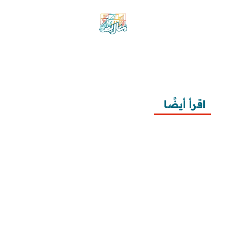
موقع معاريض منصة متخصصة تقدم خدمات
متعددة في مجال تقديم الخطابات والمعاريض
والشكاوى بشكل محترف وفعّال.
اقرأ أيضًا
10 خطوات لطلب زيارة عائلية
7 خطوات لكتابة معروض طلب علاج عقم
أفضل 3 خطوات لكتابة استبيان جاهز
طريقة كتابة خطابات وزارة الصحة وتقديمها
طريقة كتابة معروض زواج للامارة بالخطوات ونماذج 