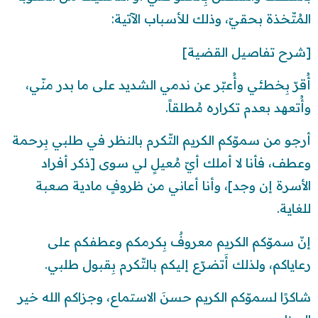
المُتّخذة بحقيّ، وذلك للأسباب الآتية:
[شرح تفاصيل القضية]
أُقرّ بِخطئي وأُعبّر عن ندمي الشديد على ما بدر منّي،
وأُتعهد بعدم تكراره مُطلقاً.
أرجو من سموّكم الكريم التّكرم بالنظر في طلبي بِرحمة
وعطف، فأنا لا أملك أيّ مُعيلٍ لي سوى [ذكر أفراد
الأسرة إن وجد]، وأنا أعاني من ظروفٍ مادية صعبة
للغاية.
إنّ سموّكم الكريم معروفٌ بِكرمكم وعطفكم على
رعاياكم، ولذلك أَتضرّع إليكم بالتّكرم بِقبول طلبي.
شاكرًا لسموّكم الكريم حسنَ الاستماع، وجزاكم الله خير