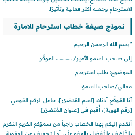
الاسترحام وجعله أكثر فعالية وتأثيرًا.
نموذج صيغة خطاب استرحام للامارة
“بسم الله الرحمن الرحيم
إلى صاحب السمو الأمير/ …………. الموقّر
الموضوع: طلب استرحام
معالي/صاحب السموّ،
أنا المُوقّع أدناه، [اسم المُتضرّر]، حامل الرقم القومي
[رقم الهوية]، أُقيم في [عنوان المُتضرّر].
أتقدم إليكم بِهذا الخطاب راجياً من سموّكم الكريم التكرم
بالتّلطّف والتّفضل بِالعفو عنّي أو التخفيف من العقوبة