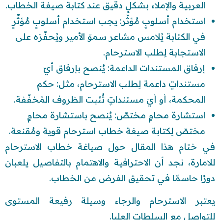
العربية والإملاء بشكلٍ دقيق عند كتابة صيغة الخطاب.
استخدام أسلوبٍ مُؤثّر: يجب استخدام أسلوبٍ مُؤثّرٍ
في الكتابة يُلامس مشاعر سموّ الأمير ويُحفّزه على
الاستجابة لِطلب الاسترحام.
إرفاق المستندات الداعمة: يُنصح بإرفاق أيّ
مستنداتٍ داعمة لِطلب الاسترحام، مثل: حكم
المحكمة، أو أيّ مستنداتٍ تُثبت الظروف المُخفّفة.
استشارة محامٍ مختصّ: يُنصح باستشارة محامٍ
مختصّ لِكتابة صيغة خطاب استرحام قوية ومُقنعة.
في ختام هذا المقال حول صياغة خطاب الاسترحام
للامارة، نجد أن الاحترافية والاهتمام بالتفاصيل يلعبان
دورًا حاسمًا في تحقيق الغرض من الخطاب.
يعتبر الاسترحام والرجاء وسيلة رفيعة المستوى
للتواصل مع السلطات العليا.