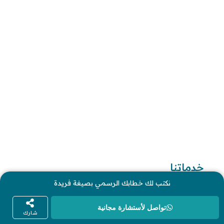
10 خطوات لطلب زيارة عائلية
7 خطوات لكتابة معروض طلب علاج عقم
أفضل 3 خطوات لكتابة استبيان جاهز
طريقة كتابة خطابات وزارة الصحة وتقديمها
طريقة كتابة معروض زواج للامارة بالخطوات ونماذج 
تطبيقية
طريقة كتابة معروض شكوى للمياه وتصعيد الشكوى 
وتقديمها
خدماتنا
نكتب لك خطابك الرسمي بصيغة فريدة
كتابة المعاريض
تواصل لأستشارة مجانية
كتابة الخطابات
شارك