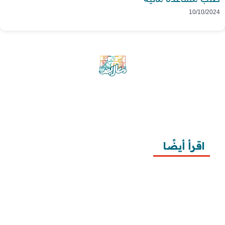
10/10/2024
موقع معاريض منصة متخصصة تقدم خدمات
متعددة في مجال تقديم الخطابات والمعاريض
والشكاوى بشكل محترف وفعّال.
اقرأ أيضًا
10 خطوات لطلب زيارة عائلية
7 خطوات لكتابة معروض طلب علاج عقم
أفضل 3 خطوات لكتابة استبيان جاهز