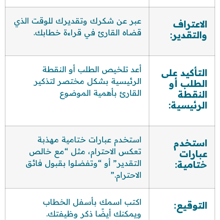
عبر عن شكرك وتقديرك للوقت الذي
الاعتراف
قضاه القارئ في قراءة خطابك.
والتقدير:
أعد تلخيص الطلب أو النقطة
التأكيد على
الرئيسية بشكل مختصر لتذكير
الطلب أو
القارئ بأهمية الموضوع
النقطة
الرئيسية:
استخدم عبارات ختامية مهذبة
استخدم
تعكس الاحترام، مثل “مع خالص
عبارات
التقدير” أو “وتفضلوا بقبول فائق
ختامية:
الاحترام.”
اكتب اسمك بأسفل الخطاب
التوقيع:
ويمكنك أيضًا ذكر وظيفتك.