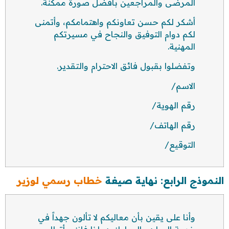
المرضى والمراجعين بأفضل صورة ممكنة.
أشكر لكم حسن تعاونكم واهتمامكم، وأتمنى
لكم دوام التوفيق والنجاح في مسيرتكم
المهنية.
وتفضلوا بقبول فائق الاحترام والتقدير.
الاسم/
رقم الهوية/
رقم الهاتف/
التوقيع/
النموذج الرابع: نهاية صيغة
خطاب رسمي لوزير
وأنا على يقين بأن معاليكم لا تألون جهداً في