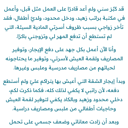
قد كَبُرَ سني ولم أعد قادرًا على العمل مثل قبل، وأعمل
في مكتبة براتب زهيد، ودخل محدود، ولديَّ أطفال، فقد
تأخر زواجي بسبب ظروف أسرتي المادية السيئة، التي
لم تستطع أن تدفع المهر لي وتزوجني باكرًا.
وأنا الآن أعمل بكل جهد على دفع الإيجار، وتوفير
المصاريف ولقمة العيش لأسرتي، وتوفير ما يحتاجونه
لحياتهم من مصاريف مدرسية وملبس وغيرها.
وبدأ إيجار الشقة التي أعيش بها يتراكم عليّ ولم أستطع
دفعه، لأن راتبي لا يكفي لذلك كله، فكما ذكرت لكم،
دخلي محدود وزهيد وبالكاد يكفي لتوفير لقمة العيش
وحاجيات أطفالي من ملبس ومصاريف دراسية.
وبعد أن زادت معاناتي وضعف جسمي على تحمل