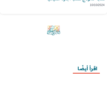
10/10/2024
موقع معاريض منصة متخصصة تقدم خدمات
متعددة في مجال تقديم الخطابات والمعاريض
والشكاوى بشكل محترف وفعّال.
اقرأ أيضًا
10 خطوات لطلب زيارة عائلية
7 خطوات لكتابة معروض طلب علاج عقم
أفضل 3 خطوات لكتابة استبيان جاهز