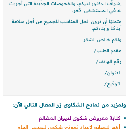
إشراف الدكتور لديكم، والفحوصات الجديدة التي أجريت
له في المستشفى الآخر.
متمنيًا أن ترون الحل المناسب للجميع من أجل سلامة
أبنائنا وأبناءكم.
ولكم خالص الشكر.
مقدم الطلب/
رقم الهاتف/
العنوان/
التوقيع/
ولمزيد من نماذج الشكاوى زر المقال التالي الآن:
كتابة معروض شكوى لديوان المظالم
أهم النصائح لإعداد نموذج شكوى للمدعي العام