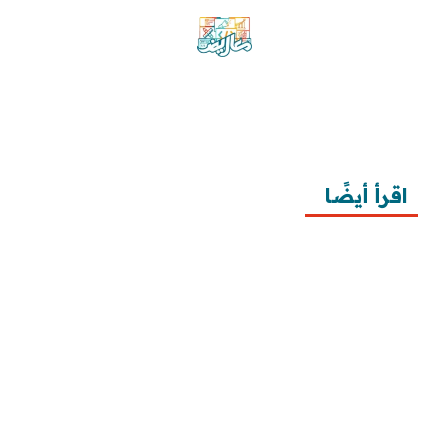
موقع معاريض منصة متخصصة تقدم خدمات
متعددة في مجال تقديم الخطابات والمعاريض
والشكاوى بشكل محترف وفعّال.
اقرأ أيضًا
10 خطوات لطلب زيارة عائلية
7 خطوات لكتابة معروض طلب علاج عقم
أفضل 3 خطوات لكتابة استبيان جاهز
طريقة كتابة خطابات وزارة الصحة وتقديمها
طريقة كتابة معروض زواج للامارة بالخطوات ونماذج 
تطبيقية