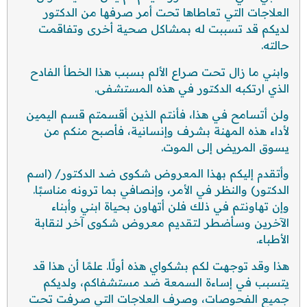
العلاجات التي تعاطاها تحت أمر صرفها من الدكتور
لديكم قد تسببت له بمشاكل صحية أخرى وتفاقمت
حالته.
وابني ما زال تحت صراع الألم بسبب هذا الخطأ الفادح
الذي ارتكبه الدكتور في هذه المستشفى.
ولن أتسامح في هذا، فأنتم الذين أقسمتم قسم اليمين
لأداء هذه المهنة بشرف وإنسانية، فأصبح منكم من
يسوق المريض إلى الموت.
وأتقدم إليكم بهذا المعروض شكوى ضد الدكتور/ (اسم
الدكتور) والنظر في الأمر، وإنصافي بما ترونه مناسبًا.
وإن تهاونتم في ذلك فلن أتهاون بحياة ابني وأبناء
الآخرين وسأضطر لتقديم معروض شكوى آخر لنقابة
الأطباء.
هذا وقد توجهت لكم بشكواي هذه أولًا. علمًا أن هذا قد
يتسبب في إساءة السمعة ضد مستشفاكم، ولديكم
جميع الفحوصات، وصرف العلاجات التي صرفت تحت