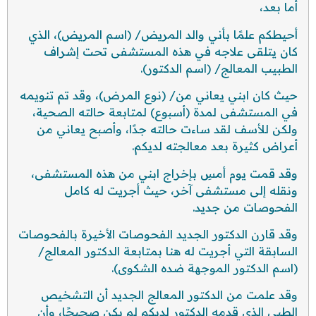
أما بعد،
أحيطكم علمًا بأني والد المريض/ (اسم المريض)، الذي
كان يتلقى علاجه في هذه المستشفى تحت إشراف
الطبيب المعالج/ (اسم الدكتور).
حيث كان ابني يعاني من/ (نوع المرض)، وقد تم تنويمه
في المستشفى لمدة (أسبوع) لمتابعة حالته الصحية،
ولكن للأسف لقد ساءت حالته جدًا، وأصبح يعاني من
أعراض كثيرة بعد معالجته لديكم.
وقد قمت يوم أمسِ بإخراج ابني من هذه المستشفى،
ونقله إلى مستشفى آخر، حيث أجريت له كامل
الفحوصات من جديد.
وقد قارن الدكتور الجديد الفحوصات الأخيرة بالفحوصات
السابقة التي أجريت له هنا بمتابعة الدكتور المعالج/
(اسم الدكتور الموجهة ضده الشكوى).
وقد علمت من الدكتور المعالج الجديد أن التشخيص
الطبي الذي قدمه الدكتور لديكم لم يكن صحيحًا، وأن