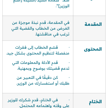
الوزير]”.
في المقدمة، قدم نبذة موجزة عن
المقد‎مة
الغرض من الخطاب والقضية التي
ترغب في مناقشتها.
· قسّم الخطاب إلى فقرات
المحتوى
منفصلة لتنظيم المحتوى بشكل جيد.
· قدم الأدلة والمعلومات التي
تدعم قضيتك بوضوح وبمهنية.
· كن دقيقًا في التعبير عن
طلبك أو استفسارك من الوزير.
· في الختام، قدم شكرك للوزير
الختام
على وقته واهتمامه المحتمل.