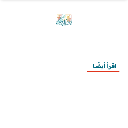
موقع معاريض منصة متخصصة تقدم خدمات
متعددة في مجال تقديم الخطابات والمعاريض
والشكاوى بشكل محترف وفعّال.
اقرأ أيضًا
10 خطوات لطلب زيارة عائلية
7 خطوات لكتابة معروض طلب علاج عقم
أفضل 3 خطوات لكتابة استبيان جاهز
طريقة كتابة خطابات وزارة الصحة وتقديمها
طريقة كتابة معروض زواج للامارة بالخطوات ونماذج 