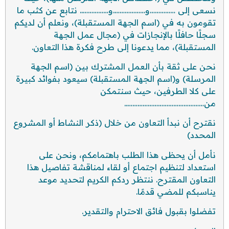
نسعى إلى ……………و……………….و…………….. نتابع عن كثب ما
تقومون به في (اسم الجهة المستقبلة)، ونعلم أن لديكم
سجلًا حافلًا بالإنجازات في (مجال عمل الجهة
المستقبلة)، مما يدعونا إلى طرح فكرة هذا التعاون.
نحن على ثقة بأن العمل المشترك بين (اسم الجهة
المرسلة) و(اسم الجهة المستقبلة) سيعود بفوائد كبيرة
على كلا الطرفين، حيث سنتمكن
من………………………………………..
نقترح أن نبدأ التعاون من خلال (ذكر النشاط أو المشروع
المحدد)
نأمل أن يحظى هذا الطلب باهتمامكم، ونحن على
استعداد لتنظيم اجتماع أو لقاء لمناقشة تفاصيل هذا
التعاون المقترح. ننتظر ردكم الكريم لتحديد موعد
يناسبكم للمضي قدمًا.
تفضلوا بقبول فائق الاحترام والتقدير.