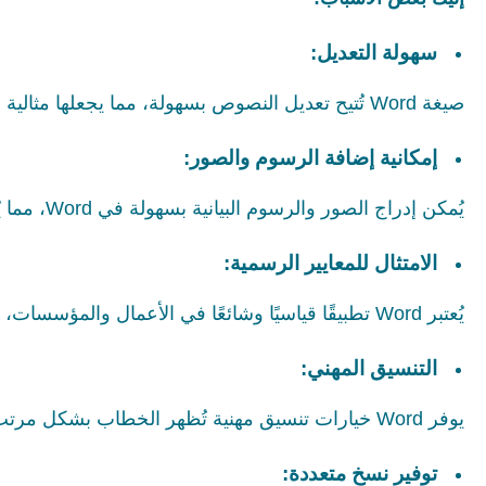
سهولة التعديل:
صيغة Word تُتيح تعديل النصوص بسهولة، مما يجعلها مثالية لضبط التفاصيل وتحسين الصياغة بناءً على التغييرات والملاحظات.
إمكانية إضافة الرسوم والصور:
يُمكن إدراج الصور والرسوم البيانية بسهولة في Word، مما يُعزز الخطاب بعناصر بصرية تُبرز النقاط الرئيسية بشكل جذاب.
الامتثال للمعايير الرسمية:
يُعتبر Word تطبيقًا قياسيًا وشائعًا في الأعمال والمؤسسات، مما يجعل من السهل تبادل الوثائق وضمان امتثال الشركة للمعايير الرسمية.
التنسيق المهني:
يوفر Word خيارات تنسيق مهنية تُظهر الخطاب بشكل مرتب وجذاب، مما يُعزز من انطباع الجدية والاحترافية.
توفير نسخ متعددة: