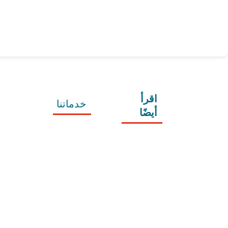
اقرأ
خدماتنا
أيضًا
موقع
معاريض
كتابة 
10 خطوات 
المعاريض
منصة
لطلب زيارة 
متخصصة
كتابة 
عائلية
الخطابات
تقدم
7 خطوات 
كتابة 
خدمات
لكتابة 
الشكاوى
معروض 
متعددة