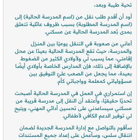
تحية طيبة وبعد،
أود أن أقدم طلب نقل من (اسم المدرسة الحالية) إلى
(اسم المدرسة المطلوبة) بسبب ظروف عائلية تتعلق
بمدى بُعد المدرسة الحالية عن مسكني.
أعاني من صعوبة في التنقل يوميًا بين المنزل
والمدرسة، حيث تقع المدرسة الحالية بعيدًا عن محل
إقامتي، مما يسبب لي ولأولادي الكثير من الضغوط.
بالإضافة إلى ذلك، فإن المدارس الخاصة بأولادي أيضًا
بعيدة، مما يجعل من الصعب عليّ التوفيق بين
مسؤولياتي كمعلمة وواجباتي كأم.
إن استمراري في العمل في المدرسة الحالية أصبحت
تحديًا حقيقيًا، وأعتقد أن النقل إلى مدرسة قريبة من
مسكني سيساعدني على تحسين أدائي المهني، ويتيح
لي توفير الدعم الكافي لأطفالي.
سأقوم بالتواصل مع إدارة المدرسة الجديدة لضمان
انتقال سلس، وسأعمل على إعداد جميع المستندات