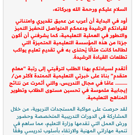
السلام عليكم ورحمة الله وبركاته،
أود في البداية أن أعرب عن عميق تقديري وامتناني
لقيادتكم الرشيدة ودعمكم المتواصل لتحفيز التميز
والتطور في العملية التعليمية، كما يشرفني أن أكون
جزءًا من هذه المؤسسة التعليمية المتميزة التي
لطالما كانت مثالًا يُحتذى به في تقديم تعليم يواكب
تطلعات القيادة الرشيدة.
أتقدم لسيادتكم بهذا الطلب لترقيتي إلى رتبة “معلم
متقدم” بناءً على خبرتي التعليمية الممتدة لأكثر من/
………. عامًا في مجال التدريس، والتي أثمرت عن نتائج
إيجابية ملموسة في تحسين مستوى الطلاب وتطوير
المناهج التعليمية.
لقد حرصت على مواكبة المستجدات التربوية، من خلال
المشاركة في الدورات التدريبية المتخصصة وحضور
ورش العمل التي تقدمها وزارة التعليم، مما ساهم في
تنمية مهاراتي المهنية والارتقاء بأسلوب تدريسي وفقًا